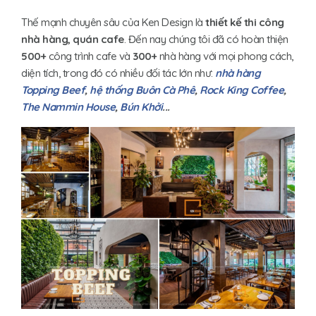
Thế mạnh chuyên sâu của Ken Design là
thiết kế thi công
nhà hàng, quán cafe
. Đến nay chúng tôi đã có hoàn thiện
500+
công trình cafe và
300+
nhà hàng với mọi phong cách,
diện tích, trong đó có nhiều đối tác lớn như:
nhà hàng
Topping Beef
,
hệ thống Buôn Cà Phê
,
Rock King Coffee
,
The Nammin House
,
Bún Khởi
...