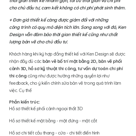
thời gian thiết kế nhanh gọn, tối ưu thời gian và chi phí
cho chủ đầu tư, cam kết không có chi phí phát sinh thêm.
+ Đơn giá thiết kế càng được giảm đối với những
công
trình có quy mô diện tích lớn. Song song với đó, Ken
Design vẫn đảm bảo thời gian thiết kế cũng như chất
lượng bản vẽ cho chủ đầu tư.
Khách hàng khi ký hợp đồng thiết kế với Ken Design sẽ được
nhận đầy đủ các
bản vẽ bố trí mặt bằng 2D, bản vẽ phối
cảnh 3D, hồ sơ kỹ thuật thi công, tư vấn dự toán chi phí
thi công
cũng như được hưởng những quyền lợi như
feedback, cho ý kiến chỉnh sửa bản vẽ trong quá trình làm
việc. Cụ thể
Phần kiến trúc:
Hồ sơ thiết kế phối cảnh ngoại thất 3D
Hồ sơ thiết kế mặt bằng - mặt đứng - mặt cắt
Hồ sơ chi tiết cầu thang - cửa - chi tiết điển hình