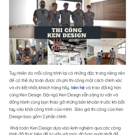
Tuy nhiên do mỗi công trình lại có những đặc trưng riêng nên
để có thể dự toán được chi phí thi công một cách chính xác
và chi tiết nhất, khách hàng hãy
liên hệ
và trao đổi kỹ hơn
cùng Ken Design. Đội ngũ Ken Design sẵn sàng tư vấn và
đồng hành cùng bạn tháo gỡ những băn khoăn trước khi bắt
tay vào khởi công trình của mình. Báo giá thi công của Ken
Design bao gồm 2 phần chính:
Khái toán: Ken Design dựa vào kinh nghiệm qua các công
trình đã thực hiện để tư vấn với mức độ bao quát nhất để