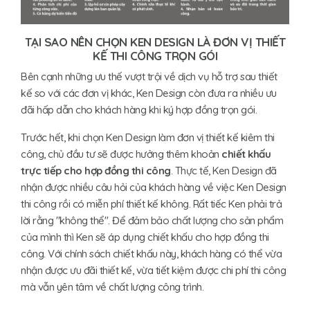
TẠI SAO NÊN CHỌN KEN DESIGN LÀ ĐƠN VỊ THIẾT
KẾ THI CÔNG TRỌN GÓI
Bên cạnh những ưu thế vượt trội về dịch vụ hỗ trợ sau thiết
kế so với các đơn vị khác, Ken Design còn đưa ra nhiều ưu
đãi hấp dẫn cho khách hàng khi ký hợp đồng trọn gói.
Trước hết, khi chọn Ken Design làm đơn vị thiết kế kiêm thi
công, chủ đầu tư sẽ được hưởng thêm khoản
chiết khấu
trực tiếp cho hợp đồng thi công
. Thực tế, Ken Design đã
nhận được nhiều câu hỏi của khách hàng về việc Ken Design
thi công rồi có miễn phí thiết kế không. Rất tiếc Ken phải trả
lời rằng "không thể". Để đảm bảo chất lượng cho sản phẩm
của mình thì Ken sẽ áp dụng chiết khấu cho hợp đồng thi
công. Với chính sách chiết khấu này, khách hàng có thể vừa
nhận được ưu đãi thiết kế, vừa tiết kiệm được chi phí thi công
mà vẫn yên tâm về chất lượng công trình.