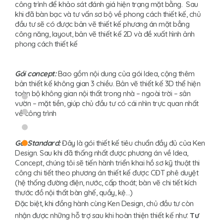
công trình để khảo sát đánh giá hiện trạng mặt bằng. Sau
khi đã bàn bạc và tư vấn sơ bộ về phong cách thiết kế, chủ
đầu tư sẽ có được bản vẽ thiết kế phương án mặt bẳng
công năng, layout, bản vẽ thiết kế 2D và đề xuất hình ảnh
phong cách thiết kế
Gói concept:
Bao gồm nội dung của gói Idea, cộng thêm
bản thiết kế không gian 3 chiều. Bản vẽ thiết kế 3D thể hiện
toàn bộ không gian nội thất trong nhà – ngoài trời – sân
vườn – mặt tiền, giúp chủ đầu tư có cái nhìn trực quan nhất
về công trình
Gói Standard:
Đây là gói thiết kế tiêu chuẩn đầy đủ của Ken
Design. Sau khi đã thống nhất được phương án về Idea,
Concept, chúng tôi sẽ tiến hành triển khai hồ sơ kỹ thuật thi
công chi tiết theo phương án thiết kế được CĐT phê duyệt
(hệ thống đường điện, nước, cấp thoát; bàn vẽ chi tiết kích
thước đồ nội thất bàn ghế, quầy, kệ…)
Đặc biệt, khi đồng hành cùng Ken Design, chủ đầu tư còn
nhận được những hỗ trợ sau khi hoàn thiện thiết kế như:
Tư