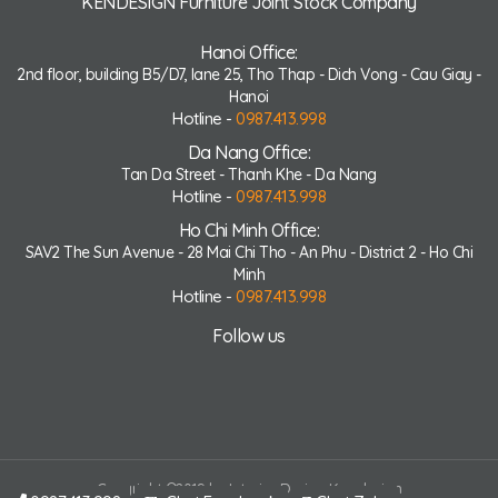
KENDESIGN Furniture Joint Stock Company
Hanoi Office:
2nd floor, building B5/D7, lane 25, Tho Thap - Dich Vong - Cau Giay -
Hanoi
Hotline -
0987.413.998
Da Nang Office:
Tan Da Street - Thanh Khe - Da Nang
Hotline -
0987.413.998
Ho Chi Minh Office:
SAV2 The Sun Avenue - 28 Mai Chi Tho - An Phu - District 2 - Ho Chi
Minh
Hotline -
0987.413.998
Follow us
Copyright ©2019 by Interior Design Ken design