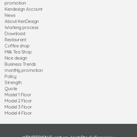
promotion
Kendesign Account
News
About KenDesign
Working process
Download
Restaurant
Coffee shop
Milk Tea Shop
Nice design
Business Trends
monthly promotion
Policy
Strength
Quote
Model 1 Floor
Model 2 Floor
Model 3 Floor
Model 4 Floor