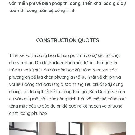
vấn miễn phí về biện pháp thi công; triển khai báo giá dự
toán thi c
ông toàn bộ công trình.
CONSTRUCTION QUOTES
Thiết kế và thi công luôn là hai quá trình có sự kết nối chặt
chẽ với nhau. Do đó, khi triển khai mỗi dự án, đội ngũ kiến
trúc sư và kỹ sư luôn cần bàn bạc kỹ lưỡng, xem xét các
phương án để lựa chọn phương án tối ưu nhất về chi phí và
vật liệu, đồng thời đáp ứng được những tiêu chuẩn xây dựng
chung. Là đơn vị thiết kế thi công trọn gói, Ken Design sẽ căn
cứ vào quy mô, cấu trúc công trình, bản vẽ thiết kế cũng như
tổng mức đầu tư của dự án để đưa ra kế hoạch và phương
án thi công phù hợp.