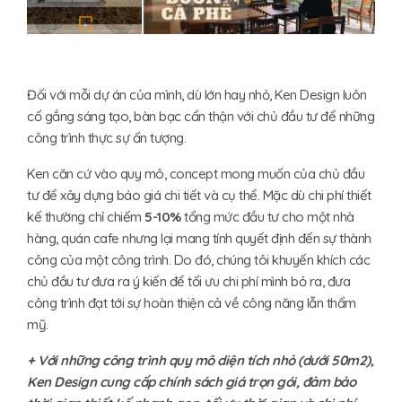
Đối với mỗi dự án của mình, dù lớn hay nhỏ, Ken Design luôn
cố gắng sáng tạo, bàn bạc cẩn thận với chủ đầu tư để những
công trình thực sự ấn tượng.
Ken căn cứ vào quy mô, concept mong muốn của chủ đầu
tư để xây dựng báo giá chi tiết và cụ thể. Mặc dù chi phí thiết
kế thường chỉ chiếm
5-10%
tổng mức đầu tư cho một nhà
hàng, quán cafe nhưng lại mang tính quyết định đến sự thành
công của một công trình. Do đó, chúng tôi khuyến khích các
chủ đầu tư đưa ra ý kiến để tối ưu chi phí mình bỏ ra, đưa
công trình đạt tới sự hoàn thiện cả về công năng lẫn thẩm
mỹ.
+ Với những công trình quy mô diện tích nhỏ (dưới 50m2),
Ken Design cung cấp chính sách giá trọn gói, đảm bảo