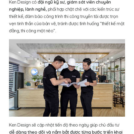
Ken Design có
đ
ội ngũ kỹ sư, giám sát viên chuyên
nghiệp, lành nghề
,
phối hợp chặt chẽ với các kiến trúc sư
thiết kế, đảm bảo công trình thi công truyền tải được trọn
vẹn tinh thần của bản vẽ, tránh được tình huống “thiết kế một
đằng, thi công một nẻo”.
Ken Design sẽ cập nhật tiến độ theo ngày giúp chủ đầu tư
d
ễ dàng theo dõi và nắm bắt được từng bước triển khai